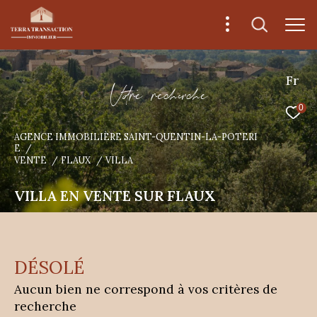
Fr
V
o
r
e
r
e
c
e
c
e
0
AGENCE IMMOBILIÈRE SAINT-QUENTIN-LA-POTERI
E
VENTE
FLAUX
VILLA
VILLA EN VENTE SUR FLAUX
DÉSOLÉ
Aucun bien ne correspond à vos critères de
recherche