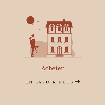
notre connaissance précise du marché local.
Nous vous proposons une
estimation immobiliè
re fiable
et transparente, réalisée par étude
comparative de marché (ECM), vous
permettant d'avoir une idée juste de la valeur
de votre propriété. (Voir conditions en agence)
Conseils Immobiliers Personnalisés
Nos experts en immobilier vous offrent des
conseils personnalisés sur les aspects
acheter
juridiques, financiers et techniques de vos
transactions. Nous comprenons que chaque
EN SAVOIR PLUS
projet est unique et nous nous engageons à
vous fournir des solutions adaptées à vos
besoins spécifiques. Grâce à notre proximité et
notre transparence, vous bénéficiez d'un