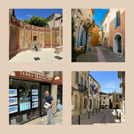
projets immobiliers, qu'il s'agisse d'achats, de
ventes ou de locations de biens. Faites
confiance à notre expertise pour réaliser vos
aspirations immobilières.
Nos valeurs ? L’essence de Terra Transaction
repose sur une approche humaine et éthique
du métier. La proximité avec nos clients, la
transparence des processus, l’excellence
professionnelle et la confiance mutuelle sont
les piliers qui soutiennent notre réputation.
Notre passion ? Enthousiastes et dévoués au
patrimoine immobilier unique de Saint-Quentin-
la-Poterie, nous nous spécialisons dans la
recherche et la vente de biens de caractère.
Mas provençaux, maisons de village en pierre,