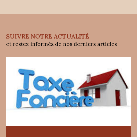
accompagnement sur mesure pour réussir vos
transactions immobilières.
Venez nous rencontrer !
SUIVRE NOTRE ACTUALITÉ
Nous serions ravis de vous accueillir dans notre
et restez informés de nos derniers articles
agence pour discuter de vos projets et vous
offrir une consultation personnalisée. Venez
découvrir comment TERRA TRANSACTION peut
vous aider à réaliser vos rêves immobiliers à
Saint-Quentin-la-Poterie. Pour plus
d'informations, contactez-nous au
06 89 50 01 0
9
ou par email à
contact@terra-transaction.co
m
. Notre agence est située au 3 Place du
Monument aux Morts, 30700 Saint-Quentin-la-
Poterie.