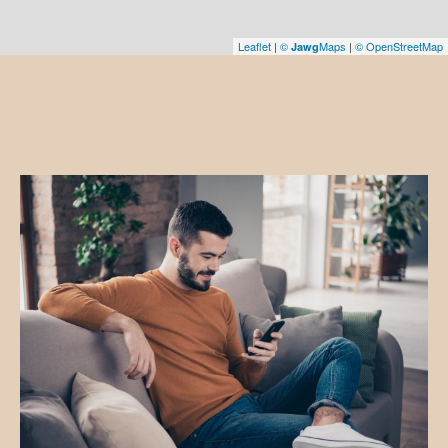
Leaflet
|
©
Maps
|
© OpenStreetMap
Jawg