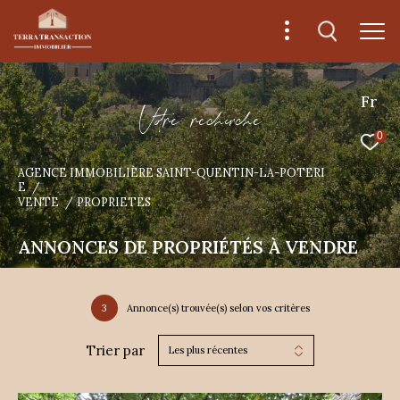
Fr
V
o
r
e
r
e
c
e
c
e
0
AGENCE IMMOBILIÈRE SAINT-QUENTIN-LA-POTERI
E
VENTE
PROPRIETES
ANNONCES DE PROPRIÉTÉS À VENDRE
3
Annonce(s) trouvée(s) selon vos critères
Trier par
Les plus récentes