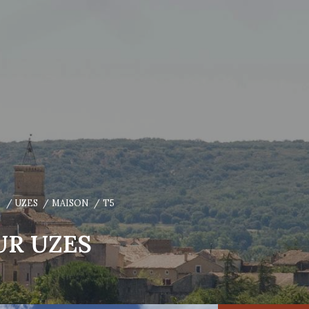
E
UZES
MAISON
T5
UR UZES