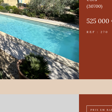
(30700)
525 000
REF : 270
PRIX EN BA