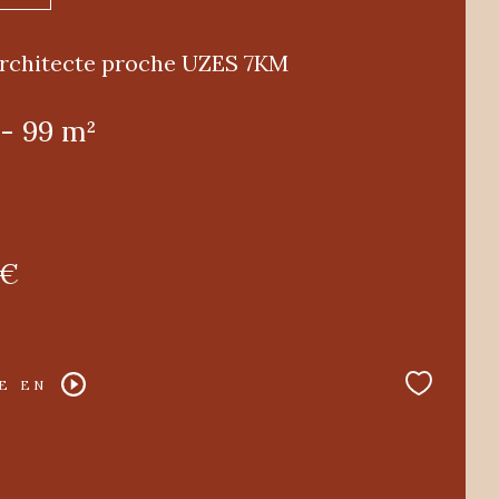
architecte proche UZES 7KM
 - 99 m²
 €
E EN