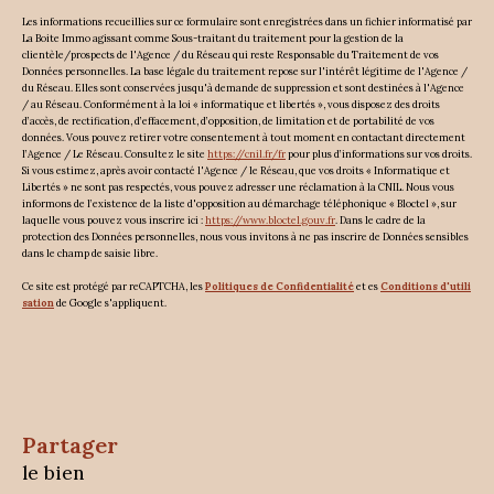
Les informations recueillies sur ce formulaire sont enregistrées dans un fichier informatisé par
La Boite Immo agissant comme Sous-traitant du traitement pour la gestion de la
clientèle/prospects de l'Agence / du Réseau qui reste Responsable du Traitement de vos
Données personnelles. La base légale du traitement repose sur l'intérêt légitime de l'Agence /
du Réseau. Elles sont conservées jusqu'à demande de suppression et sont destinées à l'Agence
/ au Réseau. Conformément à la loi « informatique et libertés », vous disposez des droits
d’accès, de rectification, d’effacement, d’opposition, de limitation et de portabilité de vos
données. Vous pouvez retirer votre consentement à tout moment en contactant directement
l’Agence / Le Réseau. Consultez le site
https://cnil.fr/fr
pour plus d’informations sur vos droits.
Si vous estimez, après avoir contacté l'Agence / le Réseau, que vos droits « Informatique et
Libertés » ne sont pas respectés, vous pouvez adresser une réclamation à la CNIL. Nous vous
informons de l’existence de la liste d'opposition au démarchage téléphonique « Bloctel », sur
laquelle vous pouvez vous inscrire ici :
https://www.bloctel.gouv.fr
. Dans le cadre de la
protection des Données personnelles, nous vous invitons à ne pas inscrire de Données sensibles
dans le champ de saisie libre.
Ce site est protégé par reCAPTCHA, les
Politiques de Confidentialité
et es
Conditions d'utili
sation
de Google s'appliquent.
partager
le bien