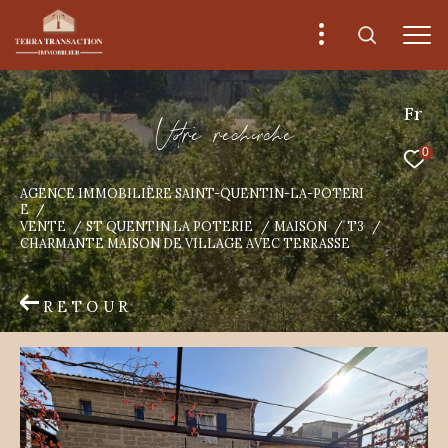
Fr
V
o
r
e
r
e
c
e
c
e
0
AGENCE IMMOBILIÈRE SAINT-QUENTIN-LA-POTERI
E
VENTE
ST QUENTIN LA POTERIE
MAISON
T3
CHARMANTE MAISON DE VILLAGE AVEC TERRASSE
RETOUR