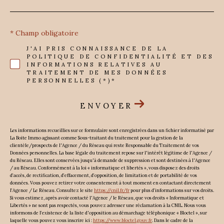
* Champ obligatoire
J'AI PRIS CONNAISSANCE DE LA
POLITIQUE DE CONFIDENTIALITÉ ET DES
INFORMATIONS RELATIVES AU
TRAITEMENT DE MES DONNÉES
PERSONNELLES (*)*
ENVOYER
Les informations recueillies sur ce formulaire sont enregistrées dans un fichier informatisé par
La Boite Immo agissant comme Sous-traitant du traitement pour la gestion de la
clientèle/prospects de l'Agence / du Réseau qui reste Responsable du Traitement de vos
Données personnelles. La base légale du traitement repose sur l'intérêt légitime de l'Agence /
du Réseau. Elles sont conservées jusqu'à demande de suppression et sont destinées à l'Agence
/ au Réseau. Conformément à la loi « informatique et libertés », vous disposez des droits
d’accès, de rectification, d’effacement, d’opposition, de limitation et de portabilité de vos
données. Vous pouvez retirer votre consentement à tout moment en contactant directement
l’Agence / Le Réseau. Consultez le site
https://cnil.fr/fr
pour plus d’informations sur vos droits.
Si vous estimez, après avoir contacté l'Agence / le Réseau, que vos droits « Informatique et
Libertés » ne sont pas respectés, vous pouvez adresser une réclamation à la CNIL. Nous vous
informons de l’existence de la liste d'opposition au démarchage téléphonique « Bloctel », sur
laquelle vous pouvez vous inscrire ici :
https://www.bloctel.gouv.fr
. Dans le cadre de la