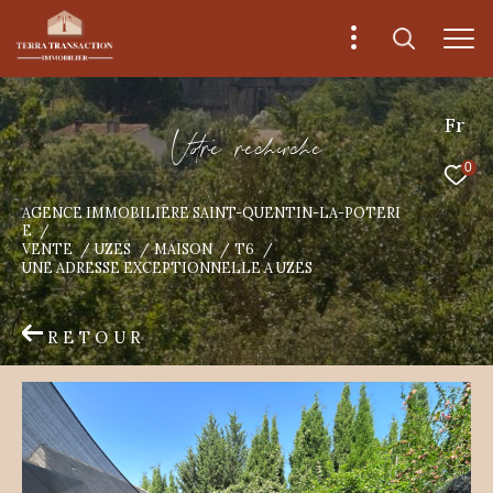
Fr
V
o
r
e
r
e
c
e
c
e
0
AGENCE IMMOBILIÈRE SAINT-QUENTIN-LA-POTERI
E
VENTE
UZES
MAISON
T6
UNE ADRESSE EXCEPTIONNELLE A UZES
RETOUR