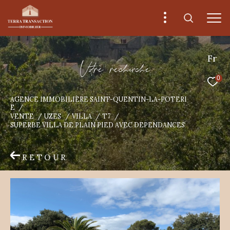
Fr
V
o
r
e
r
e
c
e
c
e
0
AGENCE IMMOBILIÈRE SAINT-QUENTIN-LA-POTERI
E
VENTE
UZES
VILLA
T7
SUPERBE VILLA DE PLAIN PIED AVEC DEPENDANCES
RETOUR