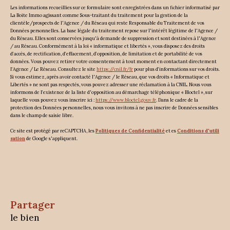
Les informations recueillies sur ce formulaire sont enregistrées dans un fichier informatisé par
La Boite Immo agissant comme Sous-traitant du traitement pour la gestion de la
clientèle/prospects de l'Agence / du Réseau qui reste Responsable du Traitement de vos
Données personnelles. La base légale du traitement repose sur l'intérêt légitime de l'Agence /
du Réseau. Elles sont conservées jusqu'à demande de suppression et sont destinées à l'Agence
/ au Réseau. Conformément à la loi « informatique et libertés », vous disposez des droits
d’accès, de rectification, d’effacement, d’opposition, de limitation et de portabilité de vos
données. Vous pouvez retirer votre consentement à tout moment en contactant directement
l’Agence / Le Réseau. Consultez le site
https://cnil.fr/fr
pour plus d’informations sur vos droits.
Si vous estimez, après avoir contacté l'Agence / le Réseau, que vos droits « Informatique et
Libertés » ne sont pas respectés, vous pouvez adresser une réclamation à la CNIL. Nous vous
informons de l’existence de la liste d'opposition au démarchage téléphonique « Bloctel », sur
laquelle vous pouvez vous inscrire ici :
https://www.bloctel.gouv.fr
. Dans le cadre de la
protection des Données personnelles, nous vous invitons à ne pas inscrire de Données sensibles
dans le champ de saisie libre.
Ce site est protégé par reCAPTCHA, les
Politiques de Confidentialité
et es
Conditions d'utili
sation
de Google s'appliquent.
partager
le bien