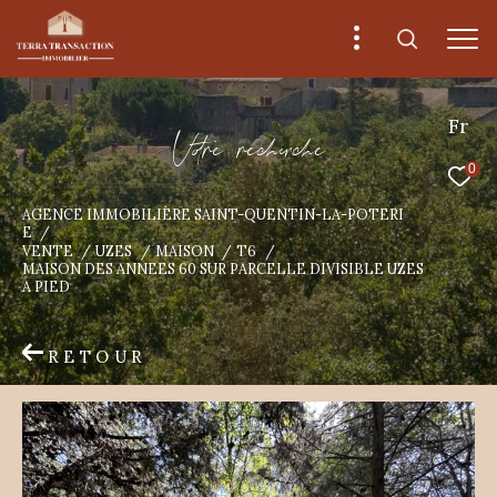
Fr
V
o
r
e
r
e
c
e
c
e
0
AGENCE IMMOBILIÈRE SAINT-QUENTIN-LA-POTERI
E
VENTE
UZES
MAISON
T6
MAISON DES ANNEES 60 SUR PARCELLE DIVISIBLE UZES
A PIED
RETOUR