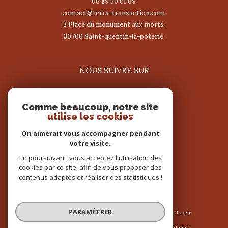
06 89 50 01 09
contact@terra-transaction.com
3 Place du monument aux morts
30700
saint-quentin-la-poterie
NOUS SUIVRE SUR
Comme beaucoup, notre site
utilise les cookies
On aimerait vous accompagner pendant
votre visite.
ADHÉRENTS
En poursuivant, vous acceptez l'utilisation des
cookies par ce site, afin de vous proposer des
contenus adaptés et réaliser des statistiques !
PARAMÉTRER
© 2026 | Tous droits réservés | Traduction powered by Google
|
Nos honoraires
Plan du site
Mentions légales
Admin